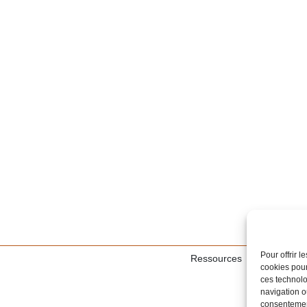
Pour offrir 
Ressources
Mentions l
cookies pour
Tous droits
ces technolo
navigation ou
consentement