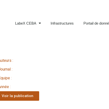
LabeX CEBA
Infrastructures
Portail de donn
Auteurs :
ournal :
Équipe :
Année :
Voir la publication