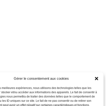
Gérer le consentement aux cookies
les meilleures expériences, nous utilisons des technologies telles que les
égales
Contact
RSS
Politique de cookies (UE)
 stocker et/ou accéder aux informations des appareils. Le fait de consentir à
 réservés © CEBA 2024 – Réalisation
cndcreation
gies nous permettra de traiter des données telles que le comportement de
 les ID uniques sur ce site. Le fait de ne pas consentir ou de retirer son
 peut avoir un effet négatif sur certaines caractéristiques et fonctions.